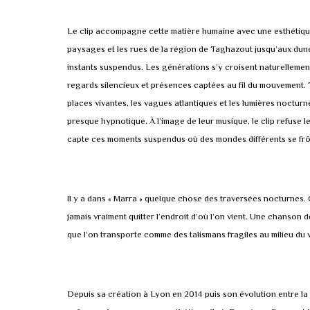
Le clip accompagne cette matière humaine avec une esthétique 
paysages et les rues de la région de Taghazout jusqu’aux dunes 
instants suspendus. Les générations s’y croisent naturelleme
regards silencieux et présences captées au fil du mouvement. T
places vivantes, les vagues atlantiques et les lumières noctur
presque hypnotique. À l’image de leur musique, le clip refuse le
capte ces moments suspendus où des mondes différents se frôl
Il y a dans « Marra » quelque chose des traversées nocturnes.
jamais vraiment quitter l’endroit d’où l’on vient. Une chanson de
que l’on transporte comme des talismans fragiles au milieu d
Depuis sa création à Lyon en 2014 puis son évolution entre la 