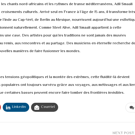
 les chants nord-africains et les rythmes de transe méditerranéens, Adil Smaali
croisements culturels. Arrivé seul en France à l’âge de 15 ans, il transforme très
 l’Inde au Cap-Vert, de Berlin au Mexique, nourrissent aujourd’hui une esthétiq
ionnent naturellement. Comme Steel Alive, Adil Smaali appartient à cette
 une case. Des artistes pour qui les traditions ne sont jamais des musées
 au remix, aux rencontres et au partage. Des musiciens en éternelle recherche d
uvelles manières de faire fusionner les mondes.
les tensions géopolitiques et la montée des extrêmes, cette fluidité-là devient
es populaires ont toujours survécu grâce aux voyages, aux métissages et aux lie
que certaines basses peuvent encore faire tomber des frontières invisibles.
Linkedin
Courriel
NEXT POST