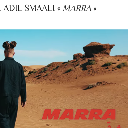
. ADIL SMAALI «
MARRA
»