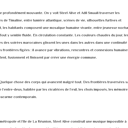
profondément mouvante. On y voit Steel Alive et Adil Smaali traverser les
de Timaline, entre lumière atlantique, scènes de vie, silhouettes furtives et
nt, les habitants composent une mosaïque humaine vivante, entre jeunesse noctu
out y semble fluide. En circulation constante. Les couleurs chaudes du jour, le
nes des soirées marocaines glissent les unes dans les autres dans une continuité
s frontières figées : il avance par vibrations, rencontres et connexions humaines.
ent, fusionnent et finissent par créer une énergie commune.
 Quelque chose des corps qui avancent malgré tout. Des frontières traversées s
 l’entre-deux, habitée par les cicatrices de l’exil, les choix imposés, les mémoire
u vacarme contemporain.
métropole et l’île de La Réunion, Steel Alive construit une musique impossible à