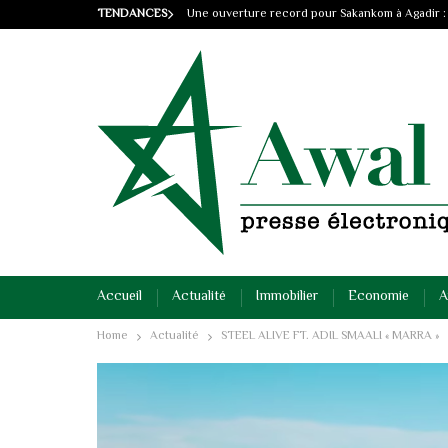
TENDANCES
Une ouverture record pour Sakankom à Agadir :
Accueil
Actualité
Immobilier
Economie
A
Home
Actualité
STEEL ALIVE FT. ADIL SMAALI « MARRA »