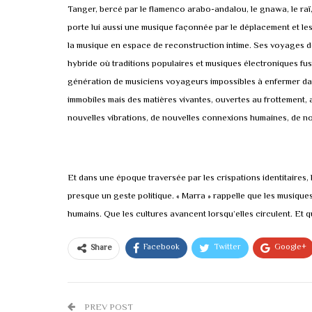
Tanger, bercé par le flamenco arabo-andalou, le gnawa, le raï,
porte lui aussi une musique façonnée par le déplacement et les 
la musique en espace de reconstruction intime. Ses voyages de
hybride où traditions populaires et musiques électroniques fus
génération de musiciens voyageurs impossibles à enfermer dans
immobiles mais des matières vivantes, ouvertes au frottement,
nouvelles vibrations, de nouvelles connexions humaines, de no
Et dans une époque traversée par les crispations identitaires, 
presque un geste politique. « Marra » rappelle que les musiqu
humains. Que les cultures avancent lorsqu’elles circulent. Et 
Facebook
Twitter
Google+
Share
PREV POST