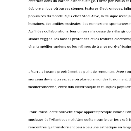
enfermer dans un carcan esthétique figé. Formé par Pouss et 
dub organique où basses stepper, textures électroniques, inf
populaires du monde. Mais chez Steel Alive, la musique n’est j
humaines, des amitiés musicales, des connexions spontanées nées
Au fil des collaborations, leur univers n’a cessé de s’élargir
skanks reggae, les basses profondes et les textures électroniq
chants méditerranéens ou les rythmes de transe nord-africains 
« Marra » incarne précisément ce point de rencontre. Avec son 
morceau devient un espace où plusieurs mondes fusionnent. 
méditerranéenne, entre dub électronique et musiques populair
Pour Pouss, cette nouvelle étape apparaît presque comme l’a
musiques de l’Atlantique noir. Une quête nourrie par les expéri
rencontres qui transforment peu à peu une esthétique en langag