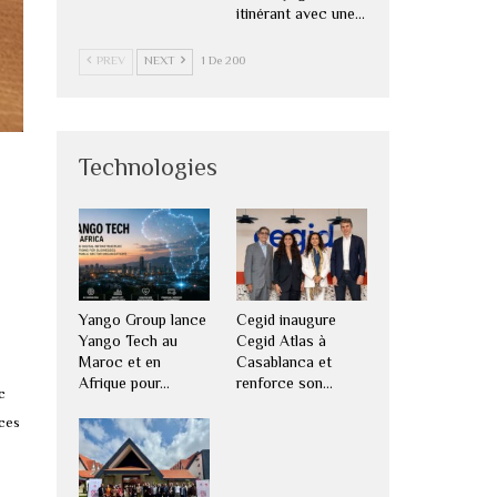
itinérant avec une…
PREV
NEXT
1 De 200
Technologies
Yango Group lance
Cegid inaugure
Yango Tech au
Cegid Atlas à
Maroc et en
Casablanca et
Afrique pour…
renforce son…
c
nces