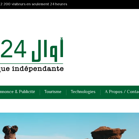
 2 200 visiteurs en seulement 24 heures
nnonce & Publicité
Tourisme
Technologies
A Propos / Conta