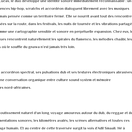
Lucas, le duo développe une identité sonore immédiatement reconnaissable : un
luences hip-hop, scratchs et accordéon dialoguent librement avec les musiques
amais pensée comme un territoire fermé. Elle se nourrit avant tout des rencontre
 sur la route, dans les festivals, les nuits de tournée et les vibrations partagé
 comme une cartographie sensible et sonore en perpétuelle expansion. Chez eux, l
ues rencontrent naturellement les spirales du flamenco, les mélodies chaâbi, les
où le souffle du gnawa n’est jamais très loin.
accordéon spectral, ses pulsations dub et ses textures électroniques abrasives,
Une conversation organique entre culture sound system et mémoire
es nord-africaines.
boutissement naturel d’un long voyage amoureux autour du dub, du reggae et d
mentations sonores, les kilomètres avalés, les scènes alternatives et toutes ces
e humain. Et au centre de cette traversée surgit la voix d’Adil Smaali. Né à