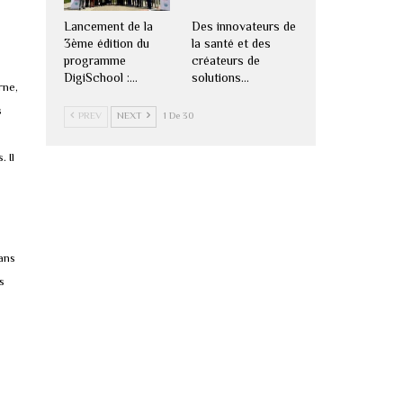
Lancement de la
Des innovateurs de
3ème édition du
la santé et des
programme
créateurs de
DigiSchool :…
solutions…
rne,
s
PREV
NEXT
1 De 30
 Il
ans
s