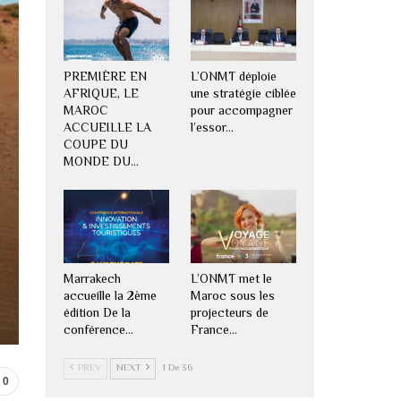
PREMIÈRE EN
L’ONMT déploie
AFRIQUE, LE
une stratégie ciblée
MAROC
pour accompagner
ACCUEILLE LA
l’essor…
COUPE DU
MONDE DU…
Marrakech
L’ONMT met le
accueille la 2ème
Maroc sous les
édition De la
projecteurs de
conférence…
France…
PREV
NEXT
1 De 36
0