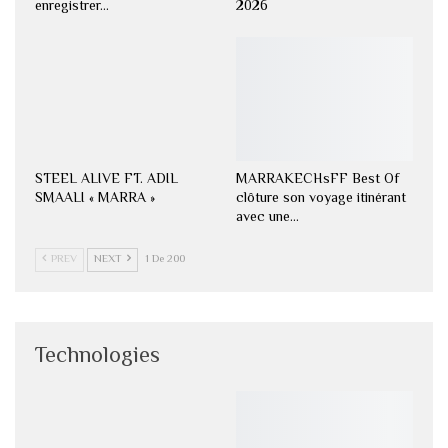
enregistrer…
2026
STEEL ALIVE FT. ADIL
MARRAKECHsFF Best Of
SMAALI « MARRA »
clôture son voyage itinérant
avec une…
PREV
NEXT
1 De 200
Technologies