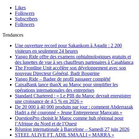
Likes
Followers
Subscribers
Followers
Tendances
Une ouverture record pour Sakankom à Agadir : 2 200
visiteurs en seulement 24 heures
Yango Ride offre des examens ophtalmologiques gratuits et
des lunettes de vue à ses chauffeurs partenaires à Casablanca
The Frontline Unit accélère son développement avec son
nouveau Directeur Général, Badr Bougrine
Yango Ride – Badge de profil passager complété
CaixaBank lance thanX au Maroc pour simplifier les
opérations internationales des entreprises
Standard Chartered : « Le PIB du Maroc devrait enregistrer
une croissance de 4,5 % en 2026 »
De 20 000 à 40 000 produits par jour : comment Abderrazak
Hadri a été couronné « Jeune Entrepreneur Marocain »
QuestionPro choisit le Maroc comme hub régional pour
l’Afrique du Nord et de l’Ouest
Réunion internationale à Barcelone – Samedi 27 juin 2026
STEEL ALIVE FT. ADIL SMAALI « MARRA »