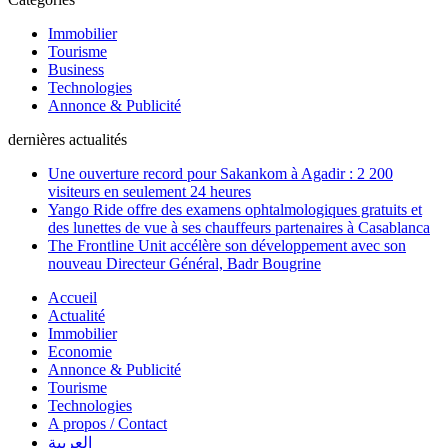
Immobilier
Tourisme
Business
Technologies
Annonce & Publicité
dernières actualités
Une ouverture record pour Sakankom à Agadir : 2 200
visiteurs en seulement 24 heures
Yango Ride offre des examens ophtalmologiques gratuits et
des lunettes de vue à ses chauffeurs partenaires à Casablanca
The Frontline Unit accélère son développement avec son
nouveau Directeur Général, Badr Bougrine
Accueil
Actualité
Immobilier
Economie
Annonce & Publicité
Tourisme
Technologies
A propos / Contact
العربية