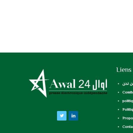
Liens
ن نحن
Comité
politi
Politi
Propos
Conta