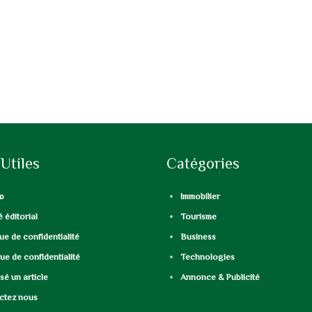
 Utiles
Catégories
م
Immobilier
 éditorial
Tourisme
que de confidentialité
Business
que de confidentialité
Technologies
é un article
Annonce & Publicité
ctez nous