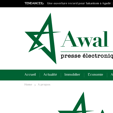
TENDANCES
Une ouverture record pour Sakankom à Agadir :
Accueil
Actualité
Immobilier
Economie
A
Home
A propos