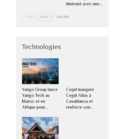
itinérant avec une…
PREV
NEXT
1 De 200
Technologies
Yango Group lance
Cegid inaugure
Yango Tech au
Cegid Atlas à
Maroc et en
Casablanca et
Afrique pour…
renforce son…