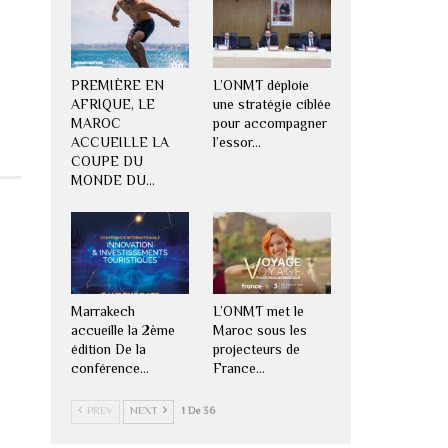
PREMIÈRE EN
L’ONMT déploie
AFRIQUE, LE
une stratégie ciblée
MAROC
pour accompagner
ACCUEILLE LA
l’essor…
COUPE DU
MONDE DU…
Marrakech
L’ONMT met le
accueille la 2ème
Maroc sous les
édition De la
projecteurs de
conférence…
France…
PREV
NEXT
1 De 36