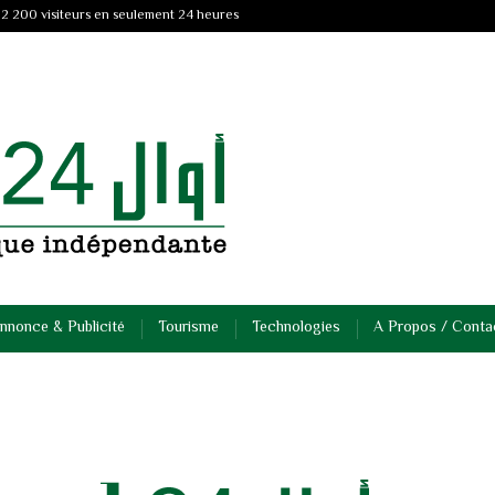
 2 200 visiteurs en seulement 24 heures
nnonce & Publicité
Tourisme
Technologies
A Propos / Conta