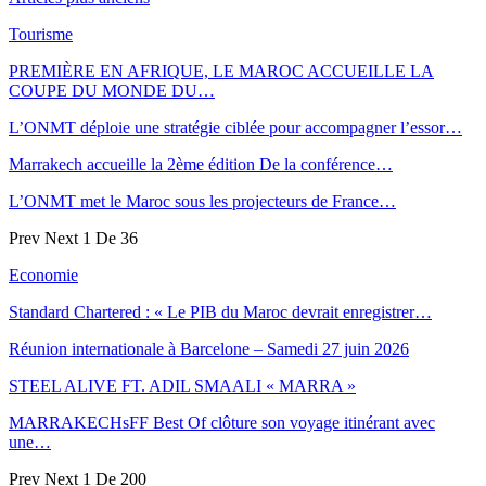
Tourisme
PREMIÈRE EN AFRIQUE, LE MAROC ACCUEILLE LA
COUPE DU MONDE DU…
L’ONMT déploie une stratégie ciblée pour accompagner l’essor…
Marrakech accueille la 2ème édition De la conférence…
L’ONMT met le Maroc sous les projecteurs de France…
Prev
Next
1 De 36
Economie
Standard Chartered : « Le PIB du Maroc devrait enregistrer…
Réunion internationale à Barcelone – Samedi 27 juin 2026
STEEL ALIVE FT. ADIL SMAALI « MARRA »
MARRAKECHsFF Best Of clôture son voyage itinérant avec
une…
Prev
Next
1 De 200