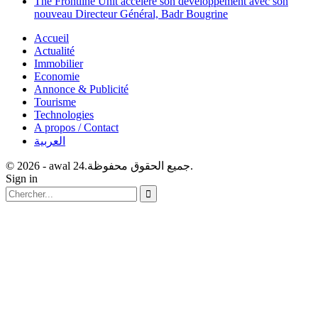
The Frontline Unit accélère son développement avec son
nouveau Directeur Général, Badr Bougrine
Accueil
Actualité
Immobilier
Economie
Annonce & Publicité
Tourisme
Technologies
A propos / Contact
العربية
© 2026 - awal 24.جميع الحقوق محفوظة.
Sign in