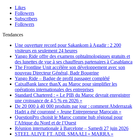
Likes
Followers
Subscribers
Followers
Tendances
Une ouverture record pour Sakankom à Agadir : 2 200
visiteurs en seulement 24 heures
Yango Ride offre des examens ophtalmologiques gratuits et
des lunettes de vue à ses chauffeurs partenaires à Casablanca
The Frontline Unit accélère son développement avec son
nouveau Directeur Général, Badr Bougrine
Yango Ride – Badge de profil passager complété
CaixaBank lance thanX au Maroc pour simplifier les
opérations internationales des entreprises
Standard Chartered : « Le PIB du Maroc devrait enregistrer
une croissance de 4,5 % en 2026 »
De 20 000 à 40 000 produits par jour : comment Abderrazak
Hadri a été couronné « Jeune Entrepreneur Marocain »
QuestionPro choisit le Maroc comme hub régional pour
l’Afrique du Nord et de l’Ouest
Réunion internationale à Barcelone – Samedi 27 juin 2026
STEEL ALIVE FT. ADIL SMAALI « MARRA »