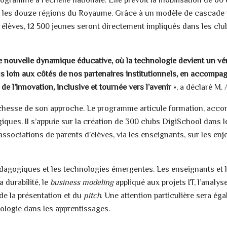
rogramme à l’échelle nationale. Elle prévoit la mobilisation de 6
rs les douze régions du Royaume. Grâce à un modèle de cascade
lèves, 12 500 jeunes seront directement impliqués dans les club
nouvelle dynamique éducative, où la technologie devient un vérit
plus loin aux côtés de nos partenaires institutionnels, en accomp
e l’innovation, inclusive et tournée vers l’avenir
», a déclaré M.
ichesse de son approche. Le programme articule formation, accom
ques. Il s’appuie sur la création de 300 clubs DigiSchool dans l
 associations de parents d’élèves, via les enseignants, sur les e
agogiques et les technologies émergentes. Les enseignants et 
la durabilité, le
business modeling
appliqué aux projets IT, l’analy
t de la présentation et du
pitch
. Une attention particulière sera éga
nologie dans les apprentissages.