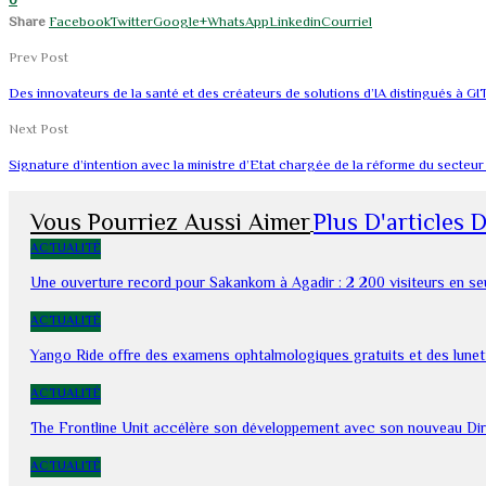
0
Share
Facebook
Twitter
Google+
WhatsApp
Linkedin
Courriel
Prev Post
Des innovateurs de la santé et des créateurs de solutions d’IA distingué
Next Post
Signature d’intention avec la ministre d’Etat chargée de la réforme du secteu
Vous Pourriez Aussi Aimer
Plus D'articles 
ACTUALITÉ
Une ouverture record pour Sakankom à Agadir : 2 200 visiteurs en s
ACTUALITÉ
Yango Ride offre des examens ophtalmologiques gratuits et des lunet
ACTUALITÉ
The Frontline Unit accélère son développement avec son nouveau Dir
ACTUALITÉ