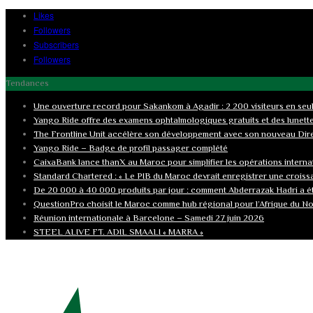
Likes
Followers
Subscribers
Followers
Tendances
Une ouverture record pour Sakankom à Agadir : 2 200 visiteurs en se
Yango Ride offre des examens ophtalmologiques gratuits et des lunett
The Frontline Unit accélère son développement avec son nouveau Dir
Yango Ride – Badge de profil passager complété
CaixaBank lance thanX au Maroc pour simplifier les opérations interna
Standard Chartered : « Le PIB du Maroc devrait enregistrer une croiss
De 20 000 à 40 000 produits par jour : comment Abderrazak Hadri a é
QuestionPro choisit le Maroc comme hub régional pour l’Afrique du No
Réunion internationale à Barcelone – Samedi 27 juin 2026
STEEL ALIVE FT. ADIL SMAALI « MARRA »