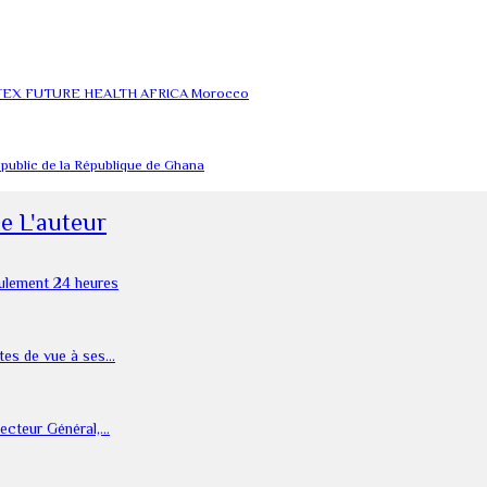
s à GITEX FUTURE HEALTH AFRICA Morocco
r public de la République de Ghana
De L'auteur
eulement 24 heures
tes de vue à ses…
ecteur Général,…