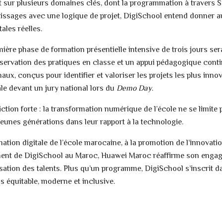
nt sur plusieurs domaines clés, dont la programmation à travers S
tissages avec une logique de projet, DigiSchool entend donner a
ales réelles.
re phase de formation présentielle intensive de trois jours sera
ervation des pratiques en classe et un appui pédagogique contin
x, conçus pour identifier et valoriser les projets les plus innov
ale devant un jury national lors du
Demo Day
.
tion forte : la transformation numérique de l’école ne se limite pa
jeunes générations dans leur rapport à la technologie.
rmation digitale de l’école marocaine, à la promotion de l’innovat
ement de DigiSchool au Maroc, Huawei Maroc réaffirme son enga
risation des talents. Plus qu’un programme, DigiSchool s’inscrit 
s équitable, moderne et inclusive.