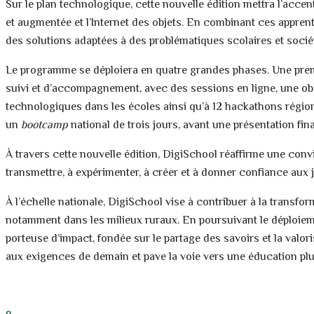
Sur le plan technologique, cette nouvelle édition mettra l’acce
et augmentée et l’Internet des objets. En combinant ces appren
des solutions adaptées à des problématiques scolaires et sociét
Le programme se déploiera en quatre grandes phases. Une premiè
suivi et d’accompagnement, avec des sessions en ligne, une obs
technologiques dans les écoles ainsi qu’à 12 hackathons régionau
un
bootcamp
national de trois jours, avant une présentation fin
À travers cette nouvelle édition, DigiSchool réaffirme une convic
transmettre, à expérimenter, à créer et à donner confiance aux 
À l’échelle nationale, DigiSchool vise à contribuer à la transfo
notamment dans les milieux ruraux. En poursuivant le déploi
porteuse d’impact, fondée sur le partage des savoirs et la valo
aux exigences de demain et pave la voie vers une éducation plu