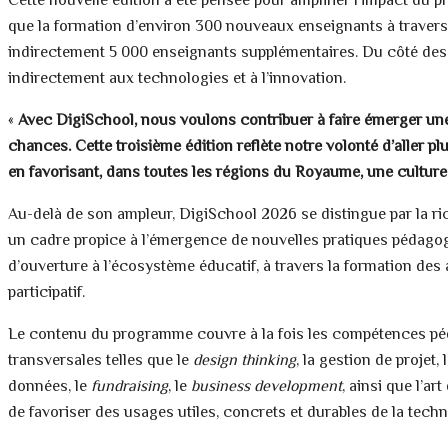
Cette nouvelle édition a été pensée pour amplifier l’impact du p
que la formation d’environ 300 nouveaux enseignants à trave
indirectement 5 000 enseignants supplémentaires. Du côté des é
indirectement aux technologies et à l’innovation.
«
Avec DigiSchool, nous voulons contribuer à faire émerger une 
chances. Cette troisième édition reflète notre volonté d’aller 
en favorisant, dans toutes les régions du Royaume, une culture d
Au-delà de son ampleur, DigiSchool 2026 se distingue par la r
un cadre propice à l’émergence de nouvelles pratiques pédagogi
d’ouverture à l’écosystème éducatif, à travers la formation des
participatif.
Le contenu du programme couvre à la fois les compétences péd
transversales telles que le
design thinking
, la gestion de projet, 
données, le
fundraising
, le
business development
, ainsi que l’ar
de favoriser des usages utiles, concrets et durables de la tech