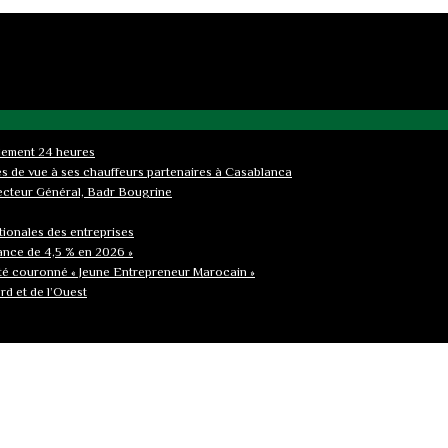
ulement 24 heures
es de vue à ses chauffeurs partenaires à Casablanca
ecteur Général, Badr Bougrine
tionales des entreprises
ance de 4,5 % en 2026 »
té couronné « Jeune Entrepreneur Marocain »
rd et de l’Ouest