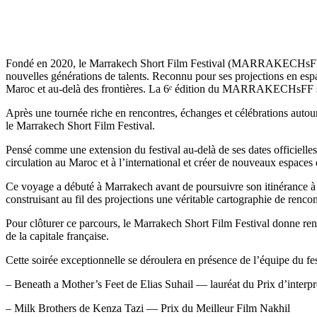
Fondé en 2020, le Marrakech Short Film Festival (MARRAKECHsFF) est 
nouvelles générations de talents. Reconnu pour ses projections en espa
Maroc et au-delà des frontières. La 6ᵉ édition du MARRAKECHsFF s
Après une tournée riche en rencontres, échanges et célébrations aut
le Marrakech Short Film Festival.
Pensé comme une extension du festival au-delà de ses dates officiel
circulation au Maroc et à l’international et créer de nouveaux espaces d
Ce voyage a débuté à Marrakech avant de poursuivre son itinérance à tra
construisant au fil des projections une véritable cartographie de renco
Pour clôturer ce parcours, le Marrakech Short Film Festival donne ren
de la capitale française.
Cette soirée exceptionnelle se déroulera en présence de l’équipe du fes
– Beneath a Mother’s Feet de Elias Suhail — lauréat du Prix d’interp
– Milk Brothers de Kenza Tazi — Prix du Meilleur Film Nakhil