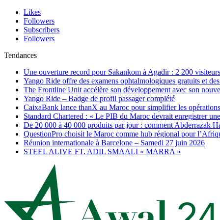
Likes
Followers
Subscribers
Followers
Tendances
Une ouverture record pour Sakankom à Agadir : 2 200 visiteur
Yango Ride offre des examens ophtalmologiques gratuits et des 
The Frontline Unit accélère son développement avec son nouv
Yango Ride – Badge de profil passager complété
CaixaBank lance thanX au Maroc pour simplifier les opérations 
Standard Chartered : « Le PIB du Maroc devrait enregistrer un
De 20 000 à 40 000 produits par jour : comment Abderrazak Ha
QuestionPro choisit le Maroc comme hub régional pour l’Afriq
Réunion internationale à Barcelone – Samedi 27 juin 2026
STEEL ALIVE FT. ADIL SMAALI « MARRA »