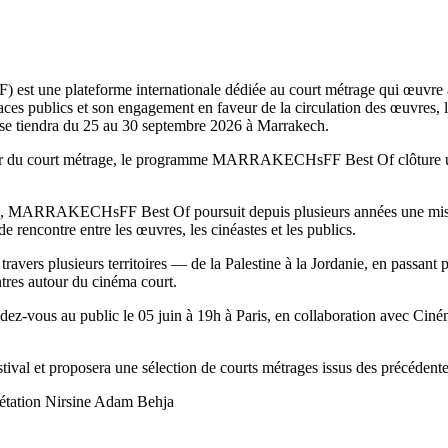
une plateforme internationale dédiée au court métrage qui œuvre à cré
ces publics et son engagement en faveur de la circulation des œuvres, le
e tiendra du 25 au 30 septembre 2026 à Marrakech.
our du court métrage, le programme MARRAKECHsFF Best Of clôture une n
les, MARRAKECHsFF Best Of poursuit depuis plusieurs années une missi
e rencontre entre les œuvres, les cinéastes et les publics.
vers plusieurs territoires — de la Palestine à la Jordanie, en passant p
ntres autour du cinéma court.
dez-vous au public le 05 juin à 19h à Paris, en collaboration avec Ciné
tival et proposera une sélection de courts métrages issus des précédente
rétation Nirsine Adam Behja