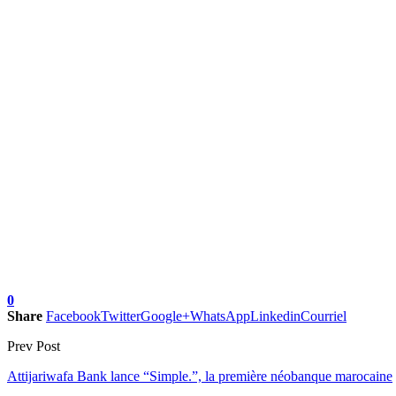
0
Share
Facebook
Twitter
Google+
WhatsApp
Linkedin
Courriel
Prev Post
Attijariwafa Bank lance “Simple.”, la première néobanque marocaine