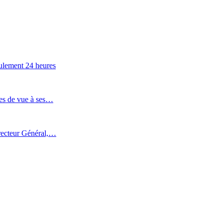
eulement 24 heures
tes de vue à ses…
recteur Général,…