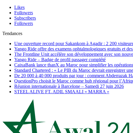
Likes
Followers
Subscribers
Followers
Tendances
Une ouverture record pour Sakankom à Agadir : 2 200 visiteur
Yango Ride offre des examens ophtalmologiques gratuits et des 
The Frontline Unit accélère son développement avec son nouv
Yango Ride – Badge de profil passager complété
CaixaBank lance thanX au Maroc pour simplifier les opérations 
Standard Chartered : « Le PIB du Maroc devrait enregistrer un
De 20 000 à 40 000 produits par jour : comment Abderrazak Ha
QuestionPro choisit le Maroc comme hub régional pour l’Afriq
Réunion internationale à Barcelone – Samedi 27 juin 2026
STEEL ALIVE FT. ADIL SMAALI « MARRA »