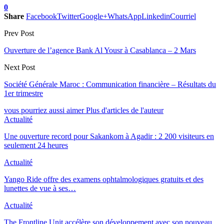
0
Share
Facebook
Twitter
Google+
WhatsApp
Linkedin
Courriel
Prev Post
Ouverture de l’agence Bank Al Yousr à Casablanca – 2 Mars
Next Post
Société Générale Maroc : Communication financière – Résultats du
1er trimestre
vous pourriez aussi aimer
Plus d'articles de l'auteur
Actualité
Une ouverture record pour Sakankom à Agadir : 2 200 visiteurs en
seulement 24 heures
Actualité
Yango Ride offre des examens ophtalmologiques gratuits et des
lunettes de vue à ses…
Actualité
The Frontline Unit accélère son développement avec son nouveau