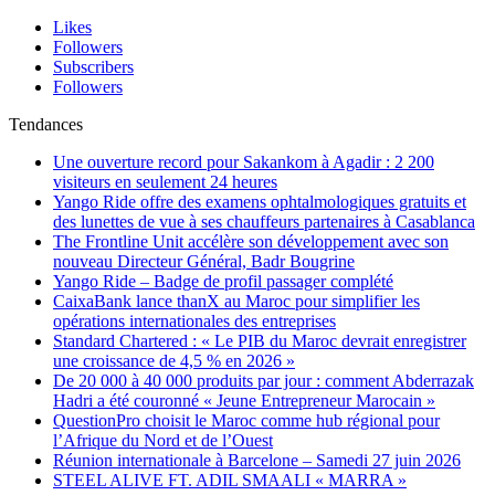
Likes
Followers
Subscribers
Followers
Tendances
Une ouverture record pour Sakankom à Agadir : 2 200
visiteurs en seulement 24 heures
Yango Ride offre des examens ophtalmologiques gratuits et
des lunettes de vue à ses chauffeurs partenaires à Casablanca
The Frontline Unit accélère son développement avec son
nouveau Directeur Général, Badr Bougrine
Yango Ride – Badge de profil passager complété
CaixaBank lance thanX au Maroc pour simplifier les
opérations internationales des entreprises
Standard Chartered : « Le PIB du Maroc devrait enregistrer
une croissance de 4,5 % en 2026 »
De 20 000 à 40 000 produits par jour : comment Abderrazak
Hadri a été couronné « Jeune Entrepreneur Marocain »
QuestionPro choisit le Maroc comme hub régional pour
l’Afrique du Nord et de l’Ouest
Réunion internationale à Barcelone – Samedi 27 juin 2026
STEEL ALIVE FT. ADIL SMAALI « MARRA »