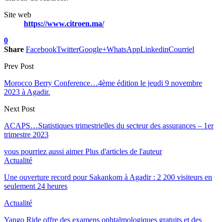
Site web
https://www.citroen.ma/
0
Share
Facebook
Twitter
Google+
WhatsApp
Linkedin
Courriel
Prev Post
Morocco Berry Conference…4ème édition le jeudi 9 novembre
2023 à Agadir.
Next Post
ACAPS…Statistiques trimestrielles du secteur des assurances – 1er
trimestre 2023
vous pourriez aussi aimer
Plus d'articles de l'auteur
Actualité
Une ouverture record pour Sakankom à Agadir : 2 200 visiteurs en
seulement 24 heures
Actualité
Yango Ride offre des examens ophtalmologiques gratuits et des