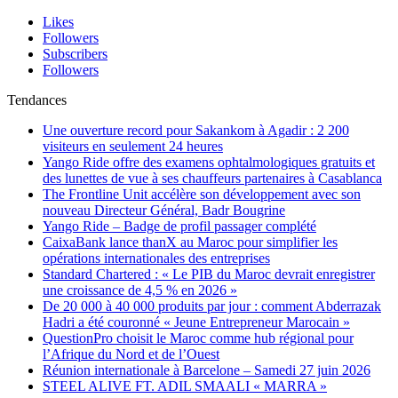
Likes
Followers
Subscribers
Followers
Tendances
Une ouverture record pour Sakankom à Agadir : 2 200
visiteurs en seulement 24 heures
Yango Ride offre des examens ophtalmologiques gratuits et
des lunettes de vue à ses chauffeurs partenaires à Casablanca
The Frontline Unit accélère son développement avec son
nouveau Directeur Général, Badr Bougrine
Yango Ride – Badge de profil passager complété
CaixaBank lance thanX au Maroc pour simplifier les
opérations internationales des entreprises
Standard Chartered : « Le PIB du Maroc devrait enregistrer
une croissance de 4,5 % en 2026 »
De 20 000 à 40 000 produits par jour : comment Abderrazak
Hadri a été couronné « Jeune Entrepreneur Marocain »
QuestionPro choisit le Maroc comme hub régional pour
l’Afrique du Nord et de l’Ouest
Réunion internationale à Barcelone – Samedi 27 juin 2026
STEEL ALIVE FT. ADIL SMAALI « MARRA »