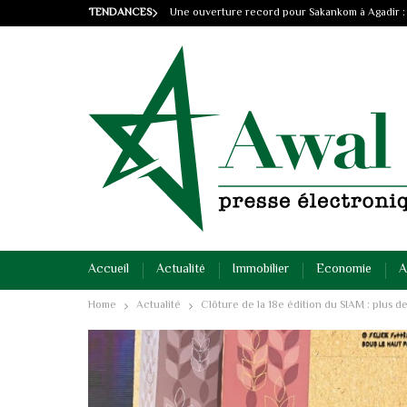
TENDANCES
Une ouverture record pour Sakankom à Agadir :
Accueil
Actualité
Immobilier
Economie
A
Home
Actualité
Clôture de la 18e édition du SIAM : plus de 