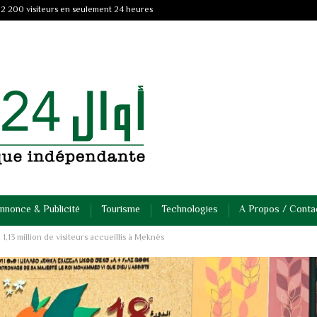
 2 200 visiteurs en seulement 24 heures
nnonce & Publicité
Tourisme
Technologies
A Propos / Conta
1,13 million de visiteurs accueillis à Meknès