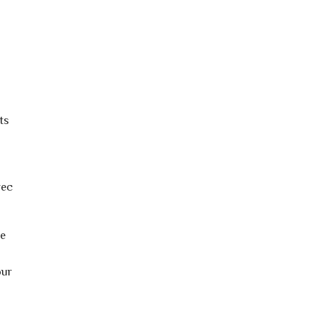
ts
vec
se
our