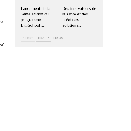
Lancement de la
Des innovateurs de
3ème édition du
la santé et des
programme
créateurs de
es
DigiSchool :…
solutions…
PREV
NEXT
1 De 30
osé