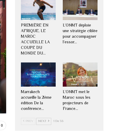
PREMIÈRE EN
L’ONMT déploie
AFRIQUE, LE
une stratégie ciblée
MAROC
pour accompagner
ACCUEILLE LA
l’essor…
COUPE DU
MONDE DU…
Marrakech
L’ONMT met le
accueille la 2ème
Maroc sous les
édition De la
projecteurs de
conférence…
France…
PREV
NEXT
1 De 36
0