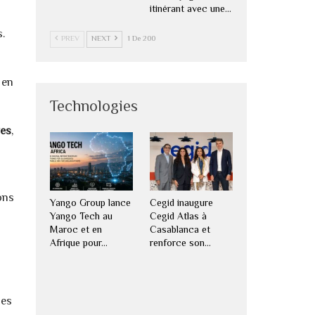
itinérant avec une…
s.
PREV
NEXT
1 De 200
 en
Technologies
ves
,
ions
Yango Group lance
Cegid inaugure
Yango Tech au
Cegid Atlas à
Maroc et en
Casablanca et
Afrique pour…
renforce son…
les