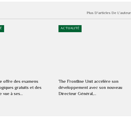
Plus D'articles De L'auteur
É
ACTUALITÉ
e offre des examens
The Frontline Unit accélère son
giques gratuits et des
développement avec son nouveau
de vue à ses…
Directeur Général,…