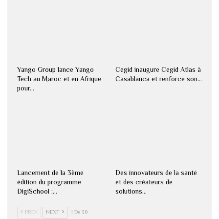
Yango Group lance Yango
Cegid inaugure Cegid Atlas à
Tech au Maroc et en Afrique
Casablanca et renforce son…
pour…
Lancement de la 3ème
Des innovateurs de la santé
édition du programme
et des créateurs de
DigiSchool :…
solutions…
PREV
NEXT
1 De 30