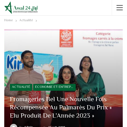
Home
Actualité
ACTUALITÉ
ECONOMIE ET ENTREPRISE
Fromageries Bel Une Nouvelle Fois
Récompensée Au Palmarès Du Prix «
Elu Produit De L’Année 2023 »