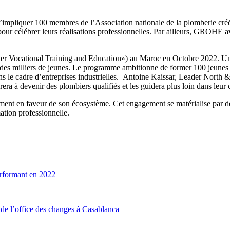
impliquer 100 membres de l’Association nationale de la plomberie créé
our célébrer leurs réalisations professionnelles. Par ailleurs, GROHE a
cational Training and Education») au Maroc en Octobre 2022. Une ini
 à des milliers de jeunes. Le programme ambitionne de former 100 jeunes 
dans le cadre d’entreprises industrielles. Antoine Kaissar, Leader No
ra à devenir des plombiers qualifiés et les guidera plus loin dans leur c
ment en faveur de son écosystème. Cet engagement se matérialise par des
ation professionnelle.
erformant en 2022
l’office des changes à Casablanca