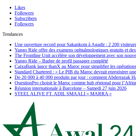
Likes
Followers
Subscribers
Followers
Tendances
Une ouverture record pour Sakankom à Agadir : 2 200 visiteur
Yango Ride offre des examens ophtalmologiques gratuits et des 
The Frontline Unit accélère son développement avec son nouv
Yango Ride – Badge de profil passager complété
CaixaBank lance thanX au Maroc pour simplifier les opérations 
Standard Chartered : « Le PIB du Maroc devrait enregistrer un
De 20 000 à 40 000 produits par jour : comment Abderrazak Ha
QuestionPro choisit le Maroc comme hub régional pour l’Afriq
Réunion internationale à Barcelone – Samedi 27 juin 2026
STEEL ALIVE FT. ADIL SMAALI « MARRA »