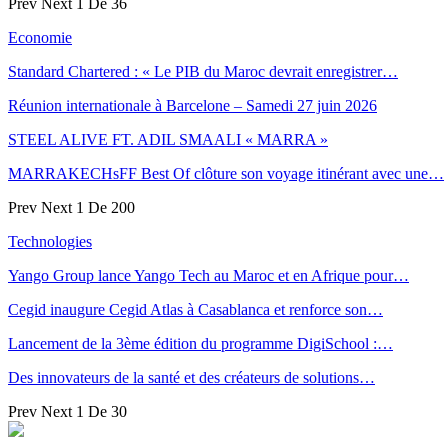
Prev
Next
1 De 36
Economie
Standard Chartered : « Le PIB du Maroc devrait enregistrer…
Réunion internationale à Barcelone – Samedi 27 juin 2026
STEEL ALIVE FT. ADIL SMAALI « MARRA »
MARRAKECHsFF Best Of clôture son voyage itinérant avec une…
Prev
Next
1 De 200
Technologies
Yango Group lance Yango Tech au Maroc et en Afrique pour…
Cegid inaugure Cegid Atlas à Casablanca et renforce son…
Lancement de la 3ème édition du programme DigiSchool :…
Des innovateurs de la santé et des créateurs de solutions…
Prev
Next
1 De 30