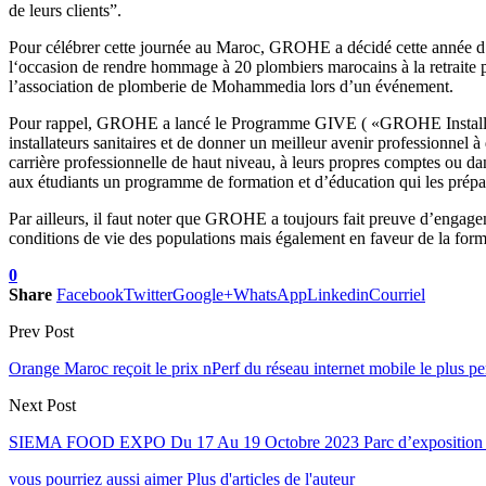
de leurs clients”.
Pour célébrer cette journée au Maroc, GROHE a décidé cette année d’
l‘occasion de rendre hommage à 20 plombiers marocains à la retraite p
l’association de plomberie de Mohammedia lors d’un événement.
Pour rappel, GROHE a lancé le Programme GIVE ( «GROHE Installer Vo
installateurs sanitaires et de donner un meilleur avenir professionnel
carrière professionnelle de haut niveau, à leurs propres comptes ou 
aux étudiants un programme de formation et d’éducation qui les prépare
Par ailleurs, il faut noter que GROHE a toujours fait preuve d’engage
conditions de vie des populations mais également en faveur de la form
0
Share
Facebook
Twitter
Google+
WhatsApp
Linkedin
Courriel
Prev Post
Orange Maroc reçoit le prix nPerf du réseau internet mobile le plus p
Next Post
SIEMA FOOD EXPO Du 17 Au 19 Octobre 2023 Parc d’exposition de 
vous pourriez aussi aimer
Plus d'articles de l'auteur