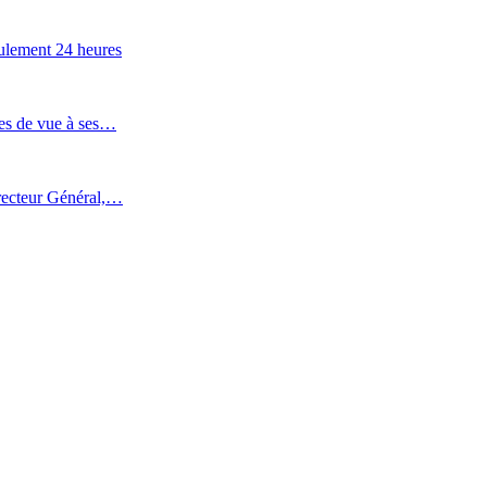
eulement 24 heures
tes de vue à ses…
recteur Général,…