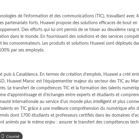
nologies de l’information et des communications (TIC), travaillant avec 
es partenariats forts, Huawei propose des solutions efficaces de bout en
ppement. Des efforts qui lui ont permis de se hisser au deuxième rang mo
ion dans le monde. En fournissant des solutions et des services compéti
 et les consommateurs. Les produits et solutions Huawei sont déployés dan
 100% par ses employés.
 puis à Casablanca. En termes de création d’emplois, Huawei a créé entre 
USD. Huawei Maroc est l’équipementier majeur du secteur des TIC au Maro
ès. Le transfert de compétences TIC et la formation des talents numériq
forme d’apprentissage et d’échanges entre experts et étudiants et compr
munauté internationale au service d’un monde plus intelligent et plus co
s talents en TIC grâce à une meilleure compréhension du numérique afin de
s dont 1700 étudiants et professeurs certifiés dans les domaines d’actual
t animés par le même enjeu : assurer le transfert des compétences tech
Courriel