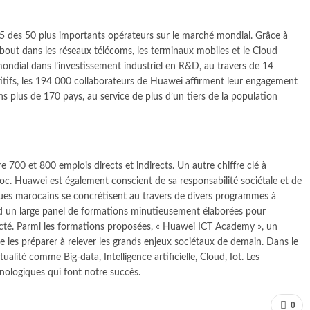
45 des 50 plus importants opérateurs sur le marché mondial. Grâce à
 bout dans les réseaux télécoms, les terminaux mobiles et le Cloud
ndial dans l’investissement industriel en R&D, au travers de 14
tifs, les 194 000 collaborateurs de Huawei affirment leur engagement
s plus de 170 pays, au service de plus d’un tiers de la population
700 et 800 emplois directs et indirects. Un autre chiffre clé à
c. Huawei est également conscient de sa responsabilité sociétale et de
ues marocains se concrétisent au travers de divers programmes à
end un large panel de formations minutieusement élaborées pour
nnecté. Parmi les formations proposées, « Huawei ICT Academy », un
 les préparer à relever les grands enjeux sociétaux de demain. Dans le
ité comme Big-data, Intelligence artificielle, Cloud, Iot. Les
nologiques qui font notre succès.
0