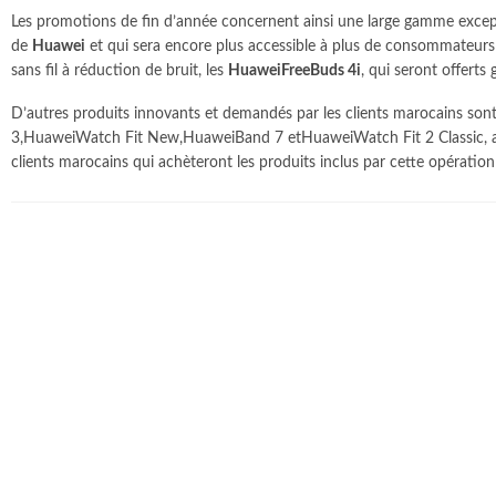
Les promotions de fin d’année concernent ainsi une large gamme exce
de
Huawei
et qui sera encore plus accessible à plus de consommateurs 
sans fil à réduction de bruit, les
HuaweiFreeBuds 4i
, qui seront offerts
D’autres produits innovants et demandés par les clients marocains son
3,HuaweiWatch Fit New,HuaweiBand 7 etHuaweiWatch Fit 2 Classic, ai
clients marocains qui achèteront les produits inclus par cette opératio