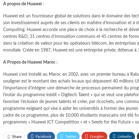
A propos de Huawei
:
Huawei est un fournisseur global de solutions dans le domaine des tech
son investissement auprès de ses clients en matière d’innovation et à d
Computing. Huawei accorde une place de choix à la recherche et dévelo
centres R&D, 31 centres d’innovation communs et 45 centres de format
dans la création de valeur pour les opérateurs télécom, les entreprises
mondiale. Créée en 1987, Huawei est une entreprise privée, détenue à
A Propos de Huawei Maroc :
Huawei s’est installé au Maroc en 2002, avec un premier bureau à Rabat
souligner est le montant des achats locaux qui dépassent 40 millions 
l’importance d’intégrer une démarche de processus permanent du progr
l’instar du programme inédit « Digitech Talent » qui se veut une plate
favoriser l’éclosion de jeunes talents et créer, par ricochets, une com
programme exigeant qui vise à aider les universités à former des jeune
cadre de ce programme, plus de 10.000 étudiants marocains ont été formé
programmes « Huawei ICT Competition » et « Seeds for the Future » son
Facebook
Twitter
Google+
Linkedin
Share