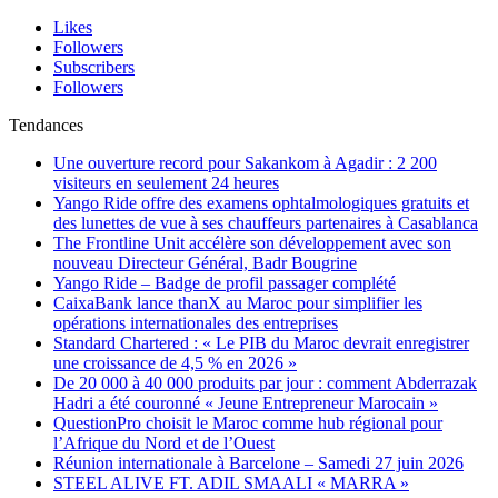
Likes
Followers
Subscribers
Followers
Tendances
Une ouverture record pour Sakankom à Agadir : 2 200
visiteurs en seulement 24 heures
Yango Ride offre des examens ophtalmologiques gratuits et
des lunettes de vue à ses chauffeurs partenaires à Casablanca
The Frontline Unit accélère son développement avec son
nouveau Directeur Général, Badr Bougrine
Yango Ride – Badge de profil passager complété
CaixaBank lance thanX au Maroc pour simplifier les
opérations internationales des entreprises
Standard Chartered : « Le PIB du Maroc devrait enregistrer
une croissance de 4,5 % en 2026 »
De 20 000 à 40 000 produits par jour : comment Abderrazak
Hadri a été couronné « Jeune Entrepreneur Marocain »
QuestionPro choisit le Maroc comme hub régional pour
l’Afrique du Nord et de l’Ouest
Réunion internationale à Barcelone – Samedi 27 juin 2026
STEEL ALIVE FT. ADIL SMAALI « MARRA »