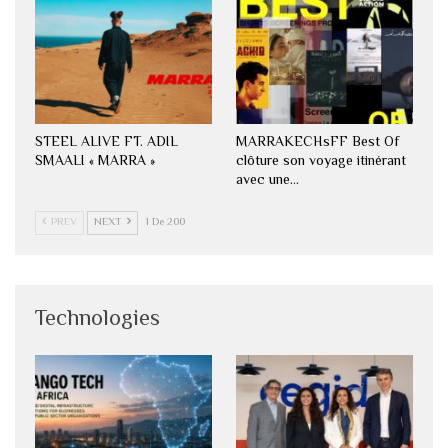
STEEL ALIVE FT. ADIL
MARRAKECHsFF Best Of
SMAALI « MARRA »
clôture son voyage itinérant
avec une…
PREV
NEXT
1 De 200
Technologies