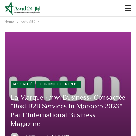
Home
Actualité
ACTUALITÉ
ECONOMIE ET ENTREPRISE
La Marque «inwi Business» Consacrée
“Best B2B Services In Morocco 2023”
Par L’International Business
Magazine