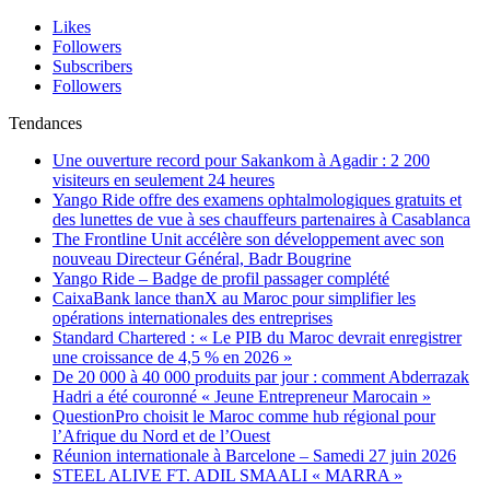
Likes
Followers
Subscribers
Followers
Tendances
Une ouverture record pour Sakankom à Agadir : 2 200
visiteurs en seulement 24 heures
Yango Ride offre des examens ophtalmologiques gratuits et
des lunettes de vue à ses chauffeurs partenaires à Casablanca
The Frontline Unit accélère son développement avec son
nouveau Directeur Général, Badr Bougrine
Yango Ride – Badge de profil passager complété
CaixaBank lance thanX au Maroc pour simplifier les
opérations internationales des entreprises
Standard Chartered : « Le PIB du Maroc devrait enregistrer
une croissance de 4,5 % en 2026 »
De 20 000 à 40 000 produits par jour : comment Abderrazak
Hadri a été couronné « Jeune Entrepreneur Marocain »
QuestionPro choisit le Maroc comme hub régional pour
l’Afrique du Nord et de l’Ouest
Réunion internationale à Barcelone – Samedi 27 juin 2026
STEEL ALIVE FT. ADIL SMAALI « MARRA »