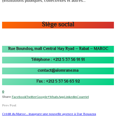
(institutions publiques, collectivités et autres…
Siège social
Rue Boundoq, mail Central Hay Ryad – Rabat – MAROC
Téléphone : +212 5 37 56 91 91
contact@alomrane.ma
Fax : +212 5 37 56 63 92
0
Share
Facebook
Twitter
Google+
WhatsApp
Linkedin
Courriel
Prev Post
Crédit du Maroc… inaugure une nouvelle agence à Dar Bouazza