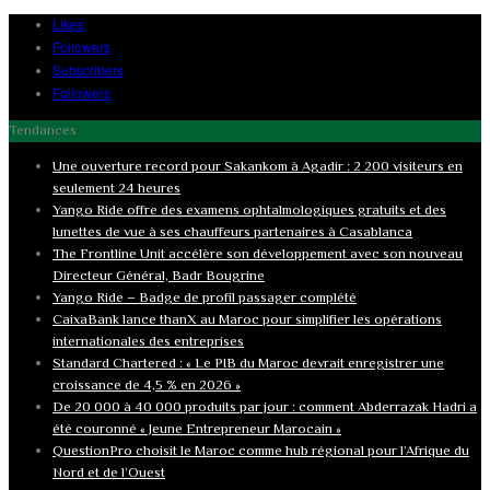
Likes
Followers
Subscribers
Followers
Tendances
Une ouverture record pour Sakankom à Agadir : 2 200 visiteurs en
seulement 24 heures
Yango Ride offre des examens ophtalmologiques gratuits et des
lunettes de vue à ses chauffeurs partenaires à Casablanca
The Frontline Unit accélère son développement avec son nouveau
Directeur Général, Badr Bougrine
Yango Ride – Badge de profil passager complété
CaixaBank lance thanX au Maroc pour simplifier les opérations
internationales des entreprises
Standard Chartered : « Le PIB du Maroc devrait enregistrer une
croissance de 4,5 % en 2026 »
De 20 000 à 40 000 produits par jour : comment Abderrazak Hadri a
été couronné « Jeune Entrepreneur Marocain »
QuestionPro choisit le Maroc comme hub régional pour l’Afrique du
Nord et de l’Ouest