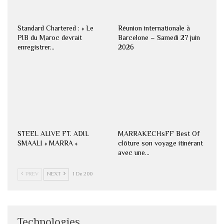
Standard Chartered : « Le
Réunion internationale à
PIB du Maroc devrait
Barcelone – Samedi 27 juin
enregistrer…
2026
STEEL ALIVE FT. ADIL
MARRAKECHsFF Best Of
SMAALI « MARRA »
clôture son voyage itinérant
avec une…
PREV
NEXT
1 De 200
Technologies