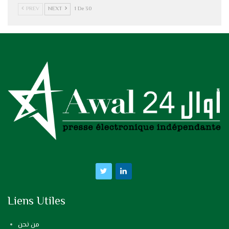
PREV
NEXT
1 De 30
Liens Utiles
من نحن