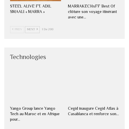
STEEL ALIVE FT. ADIL
MARRAKECHsFF Best Of
SMAALI « MARRA »
clôture son voyage itinérant
avec une…
PREV
NEXT
1 De 200
Technologies
Yango Group lance Yango
Cegid inaugure Cegid Atlas à
Tech au Maroc et en Afrique
Casablanca et renforce son…
pour…