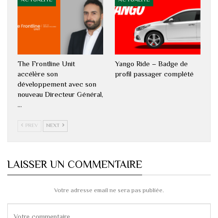
ACTUALITÉ
ACTUALITÉ
The Frontline Unit
Yango Ride – Badge de
accélère son
profil passager complété
développement avec son
nouveau Directeur Général,
…
PREV
NEXT
LAISSER UN COMMENTAIRE
Votre adresse email ne sera pas publiée.