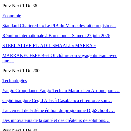
Prev
Next
1 De 36
Economie
Standard Chartered : « Le PIB du Maroc devrait enregistrer…
Réunion internationale à Barcelone – Samedi 27 juin 2026
STEEL ALIVE FT. ADIL SMAALI « MARRA »
MARRAKECHsFF Best Of clôture son voyage itinérant avec
une…
Prev
Next
1 De 200
Technologies
Yango Group lance Yango Tech au Maroc et en Afrique pour…
Cegid inaugure Cegid Atlas à Casablanca et renforce son…
Lancement de la 3ème édition du programme DigiSchool :…
Des innovateurs de la santé et des créateurs de solutions…
Prev
Next
1 De 30