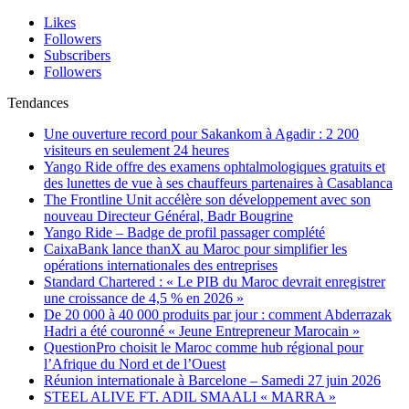
Likes
Followers
Subscribers
Followers
Tendances
Une ouverture record pour Sakankom à Agadir : 2 200
visiteurs en seulement 24 heures
Yango Ride offre des examens ophtalmologiques gratuits et
des lunettes de vue à ses chauffeurs partenaires à Casablanca
The Frontline Unit accélère son développement avec son
nouveau Directeur Général, Badr Bougrine
Yango Ride – Badge de profil passager complété
CaixaBank lance thanX au Maroc pour simplifier les
opérations internationales des entreprises
Standard Chartered : « Le PIB du Maroc devrait enregistrer
une croissance de 4,5 % en 2026 »
De 20 000 à 40 000 produits par jour : comment Abderrazak
Hadri a été couronné « Jeune Entrepreneur Marocain »
QuestionPro choisit le Maroc comme hub régional pour
l’Afrique du Nord et de l’Ouest
Réunion internationale à Barcelone – Samedi 27 juin 2026
STEEL ALIVE FT. ADIL SMAALI « MARRA »