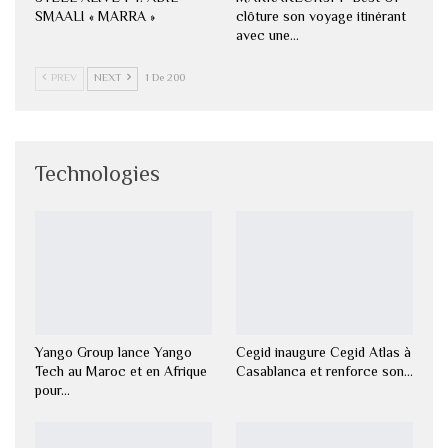
SMAALI « MARRA »
clôture son voyage itinérant
avec une…
PREV
NEXT
1 De 200
Technologies
Yango Group lance Yango
Cegid inaugure Cegid Atlas à
Tech au Maroc et en Afrique
Casablanca et renforce son…
pour…