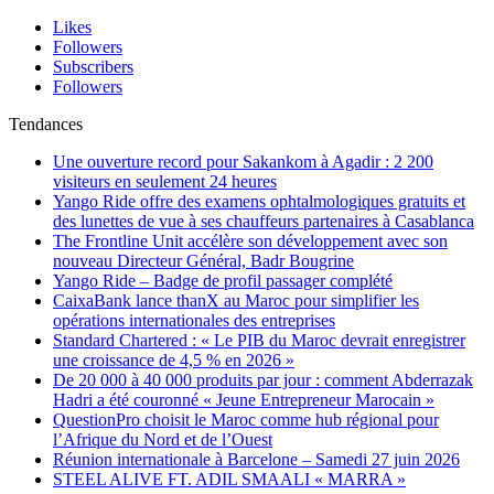
Likes
Followers
Subscribers
Followers
Tendances
Une ouverture record pour Sakankom à Agadir : 2 200
visiteurs en seulement 24 heures
Yango Ride offre des examens ophtalmologiques gratuits et
des lunettes de vue à ses chauffeurs partenaires à Casablanca
The Frontline Unit accélère son développement avec son
nouveau Directeur Général, Badr Bougrine
Yango Ride – Badge de profil passager complété
CaixaBank lance thanX au Maroc pour simplifier les
opérations internationales des entreprises
Standard Chartered : « Le PIB du Maroc devrait enregistrer
une croissance de 4,5 % en 2026 »
De 20 000 à 40 000 produits par jour : comment Abderrazak
Hadri a été couronné « Jeune Entrepreneur Marocain »
QuestionPro choisit le Maroc comme hub régional pour
l’Afrique du Nord et de l’Ouest
Réunion internationale à Barcelone – Samedi 27 juin 2026
STEEL ALIVE FT. ADIL SMAALI « MARRA »