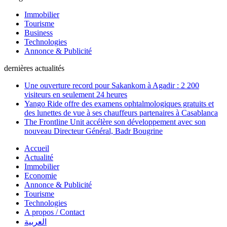
Immobilier
Tourisme
Business
Technologies
Annonce & Publicité
dernières actualités
Une ouverture record pour Sakankom à Agadir : 2 200
visiteurs en seulement 24 heures
Yango Ride offre des examens ophtalmologiques gratuits et
des lunettes de vue à ses chauffeurs partenaires à Casablanca
The Frontline Unit accélère son développement avec son
nouveau Directeur Général, Badr Bougrine
Accueil
Actualité
Immobilier
Economie
Annonce & Publicité
Tourisme
Technologies
A propos / Contact
العربية