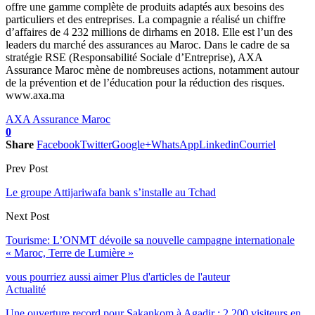
offre une gamme complète de produits adaptés aux besoins des
particuliers et des entreprises. La compagnie a réalisé un chiffre
d’affaires de 4 232 millions de dirhams en 2018. Elle est l’un des
leaders du marché des assurances au Maroc. Dans le cadre de sa
stratégie RSE (Responsabilité Sociale d’Entreprise), AXA
Assurance Maroc mène de nombreuses actions, notamment autour
de la prévention et de l’éducation pour la réduction des risques.
www.axa.ma
AXA Assurance Maroc
0
Share
Facebook
Twitter
Google+
WhatsApp
Linkedin
Courriel
Prev Post
Le groupe Attijariwafa bank s’installe au Tchad
Next Post
Tourisme: L’ONMT dévoile sa nouvelle campagne internationale
« Maroc, Terre de Lumière »
vous pourriez aussi aimer
Plus d'articles de l'auteur
Actualité
Une ouverture record pour Sakankom à Agadir : 2 200 visiteurs en