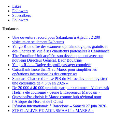
Likes
Followers
Subscribers
Followers
Tendances
Une ouverture record pour Sakankom à Agadir : 2 200
visiteurs en seulement 24 heures
Yango Ride offre des examens ophtalmologiques gratuits et
des lunettes de vue à ses chauffeurs partenaires à Casablanca
The Frontline Unit accélère son développement avec son
nouveau Directeur Général, Badr Bougrine
Yango Ride – Badge de profil passager complété
CaixaBank lance thanX au Maroc pour simplifier les
opérations internationales des entreprises
Standard Chartered : « Le PIB du Maroc devrait enregistrer
une croissance de 4,5 % en 2026 »
De 20 000 à 40 000 produits par jour : comment Abderrazak
Hadri a été couronné « Jeune Entrepreneur Marocain »
QuestionPro choisit le Maroc comme hub régional pour
l’Afrique du Nord et de l’Ouest
Réunion internationale à Barcelone – Samedi 27 juin 2026
STEEL ALIVE FT. ADIL SMAALI « MARRA »