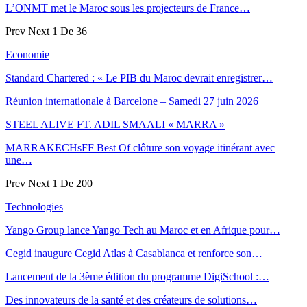
L’ONMT met le Maroc sous les projecteurs de France…
Prev
Next
1 De 36
Economie
Standard Chartered : « Le PIB du Maroc devrait enregistrer…
Réunion internationale à Barcelone – Samedi 27 juin 2026
STEEL ALIVE FT. ADIL SMAALI « MARRA »
MARRAKECHsFF Best Of clôture son voyage itinérant avec
une…
Prev
Next
1 De 200
Technologies
Yango Group lance Yango Tech au Maroc et en Afrique pour…
Cegid inaugure Cegid Atlas à Casablanca et renforce son…
Lancement de la 3ème édition du programme DigiSchool :…
Des innovateurs de la santé et des créateurs de solutions…