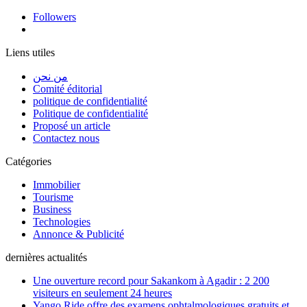
Followers
Liens utiles
من نحن
Comité éditorial
politique de confidentialité
Politique de confidentialité
Proposé un article
Contactez nous
Catégories
Immobilier
Tourisme
Business
Technologies
Annonce & Publicité
dernières actualités
Une ouverture record pour Sakankom à Agadir : 2 200
visiteurs en seulement 24 heures
Yango Ride offre des examens ophtalmologiques gratuits et