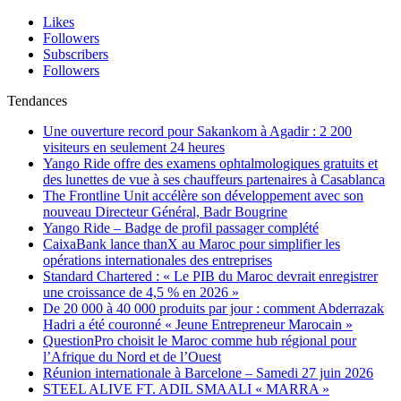
Likes
Followers
Subscribers
Followers
Tendances
Une ouverture record pour Sakankom à Agadir : 2 200
visiteurs en seulement 24 heures
Yango Ride offre des examens ophtalmologiques gratuits et
des lunettes de vue à ses chauffeurs partenaires à Casablanca
The Frontline Unit accélère son développement avec son
nouveau Directeur Général, Badr Bougrine
Yango Ride – Badge de profil passager complété
CaixaBank lance thanX au Maroc pour simplifier les
opérations internationales des entreprises
Standard Chartered : « Le PIB du Maroc devrait enregistrer
une croissance de 4,5 % en 2026 »
De 20 000 à 40 000 produits par jour : comment Abderrazak
Hadri a été couronné « Jeune Entrepreneur Marocain »
QuestionPro choisit le Maroc comme hub régional pour
l’Afrique du Nord et de l’Ouest
Réunion internationale à Barcelone – Samedi 27 juin 2026
STEEL ALIVE FT. ADIL SMAALI « MARRA »