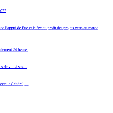
2022
 l’appui de l’ue et le fvc au profit des projets verts au maroc
eulement 24 heures
tes de vue à ses…
recteur Général,…