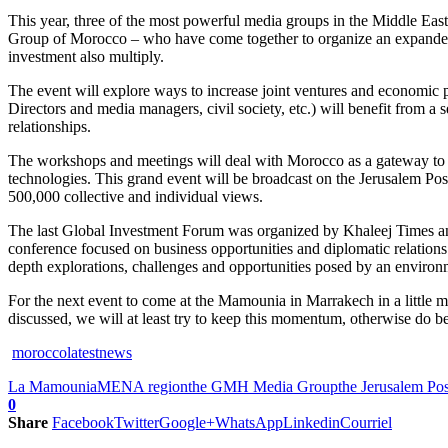
This year, three of the most powerful media groups in the Middle E
Group of Morocco – who have come together to organize an expanded
investment also multiply.
The event will explore ways to increase joint ventures and economic p
Directors and media managers, civil society, etc.) will benefit from a 
relationships.
The workshops and meetings will deal with Morocco as a gateway to Af
technologies. This grand event will be broadcast on the Jerusalem P
500,000 collective and individual views.
The last Global Investment Forum was organized by Khaleej Times and
conference focused on business opportunities and diplomatic relations b
depth explorations, challenges and opportunities posed by an environm
For the next event to come at the Mamounia in Marrakech in a little m
discussed, we will at least try to keep this momentum, otherwise do be
moroccolatestnews
La Mamounia
MENA region
the GMH Media Group
the Jerusalem Po
0
Share
Facebook
Twitter
Google+
WhatsApp
Linkedin
Courriel