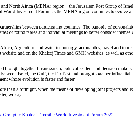
ast and North Africa (MENA) region – the Jerusalem Post Group of Isra
 World Investment Forum as the MENA region continues to evolve and 
artnerships between participating countries. The panoply of personalit
series of round tables and individual meetings to better consider themse
rica, Agriculture and water technology, aeronautics, travel and tourism
ost website and on the Khaleej Times and GMH websites, as well as oth
 brought together businessmen, political leaders and decision makers 
etween Israel, the Gulf, the Far East and brought together influential, 
ent whose evolution is faster and faster.
ore than a fortnight, when the means of developing joint projects and e
tter, we say.
st Group
the Khaleej Times
the World Investment Forum 2022