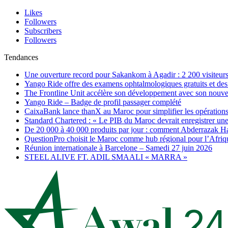
Likes
Followers
Subscribers
Followers
Tendances
Une ouverture record pour Sakankom à Agadir : 2 200 visiteur
Yango Ride offre des examens ophtalmologiques gratuits et des 
The Frontline Unit accélère son développement avec son nouv
Yango Ride – Badge de profil passager complété
CaixaBank lance thanX au Maroc pour simplifier les opérations 
Standard Chartered : « Le PIB du Maroc devrait enregistrer un
De 20 000 à 40 000 produits par jour : comment Abderrazak Ha
QuestionPro choisit le Maroc comme hub régional pour l’Afriq
Réunion internationale à Barcelone – Samedi 27 juin 2026
STEEL ALIVE FT. ADIL SMAALI « MARRA »