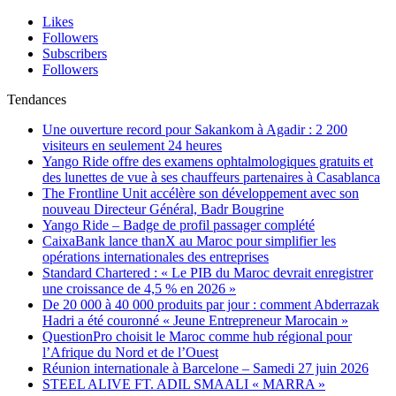
Likes
Followers
Subscribers
Followers
Tendances
Une ouverture record pour Sakankom à Agadir : 2 200
visiteurs en seulement 24 heures
Yango Ride offre des examens ophtalmologiques gratuits et
des lunettes de vue à ses chauffeurs partenaires à Casablanca
The Frontline Unit accélère son développement avec son
nouveau Directeur Général, Badr Bougrine
Yango Ride – Badge de profil passager complété
CaixaBank lance thanX au Maroc pour simplifier les
opérations internationales des entreprises
Standard Chartered : « Le PIB du Maroc devrait enregistrer
une croissance de 4,5 % en 2026 »
De 20 000 à 40 000 produits par jour : comment Abderrazak
Hadri a été couronné « Jeune Entrepreneur Marocain »
QuestionPro choisit le Maroc comme hub régional pour
l’Afrique du Nord et de l’Ouest
Réunion internationale à Barcelone – Samedi 27 juin 2026
STEEL ALIVE FT. ADIL SMAALI « MARRA »