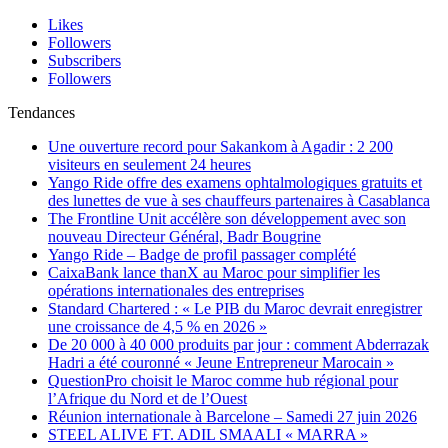
Likes
Followers
Subscribers
Followers
Tendances
Une ouverture record pour Sakankom à Agadir : 2 200
visiteurs en seulement 24 heures
Yango Ride offre des examens ophtalmologiques gratuits et
des lunettes de vue à ses chauffeurs partenaires à Casablanca
The Frontline Unit accélère son développement avec son
nouveau Directeur Général, Badr Bougrine
Yango Ride – Badge de profil passager complété
CaixaBank lance thanX au Maroc pour simplifier les
opérations internationales des entreprises
Standard Chartered : « Le PIB du Maroc devrait enregistrer
une croissance de 4,5 % en 2026 »
De 20 000 à 40 000 produits par jour : comment Abderrazak
Hadri a été couronné « Jeune Entrepreneur Marocain »
QuestionPro choisit le Maroc comme hub régional pour
l’Afrique du Nord et de l’Ouest
Réunion internationale à Barcelone – Samedi 27 juin 2026
STEEL ALIVE FT. ADIL SMAALI « MARRA »