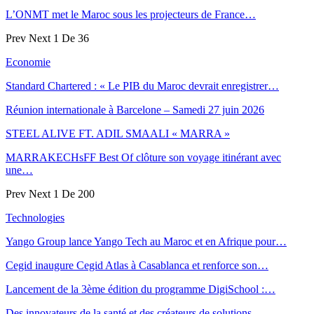
L’ONMT met le Maroc sous les projecteurs de France…
Prev
Next
1 De 36
Economie
Standard Chartered : « Le PIB du Maroc devrait enregistrer…
Réunion internationale à Barcelone – Samedi 27 juin 2026
STEEL ALIVE FT. ADIL SMAALI « MARRA »
MARRAKECHsFF Best Of clôture son voyage itinérant avec
une…
Prev
Next
1 De 200
Technologies
Yango Group lance Yango Tech au Maroc et en Afrique pour…
Cegid inaugure Cegid Atlas à Casablanca et renforce son…
Lancement de la 3ème édition du programme DigiSchool :…
Des innovateurs de la santé et des créateurs de solutions…