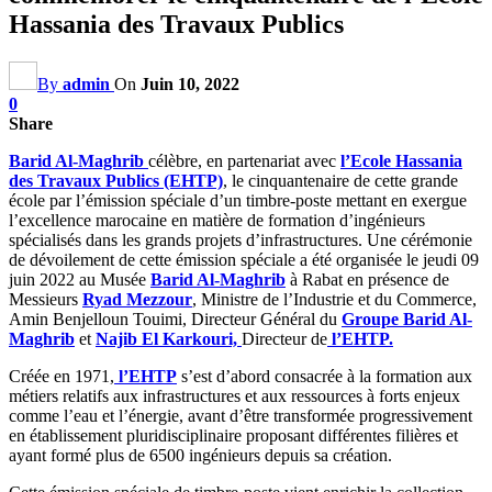
Hassania des Travaux Publics
By
admin
On
Juin 10, 2022
0
Share
Barid Al-Maghrib
célèbre, en partenariat avec
l’Ecole Hassania
des Travaux Publics (EHTP)
, le cinquantenaire de cette grande
école par l’émission spéciale d’un timbre-poste mettant en exergue
l’excellence marocaine en matière de formation d’ingénieurs
spécialisés dans les grands projets d’infrastructures. Une cérémonie
de dévoilement de cette émission spéciale a été organisée le jeudi 09
juin 2022 au Musée
Barid Al-Maghrib
à Rabat en présence de
Messieurs
Ryad Mezzour
, Ministre de l’Industrie et du Commerce,
Amin Benjelloun Touimi, Directeur Général du
Groupe Barid Al-
Maghrib
et
Najib El Karkouri,
Directeur de
l’EHTP.
Créée en 1971,
l’EHTP
s’est d’abord consacrée à la formation aux
métiers relatifs aux infrastructures et aux ressources à forts enjeux
comme l’eau et l’énergie, avant d’être transformée progressivement
en établissement pluridisciplinaire proposant différentes filières et
ayant formé plus de 6500 ingénieurs depuis sa création.