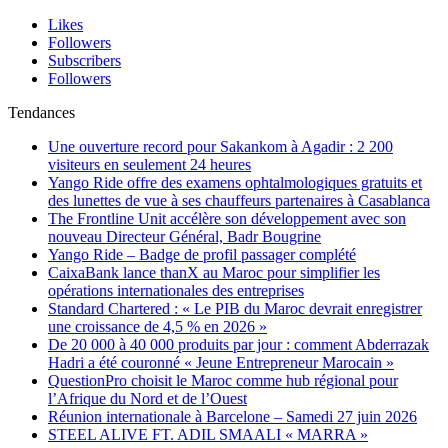
Likes
Followers
Subscribers
Followers
Tendances
Une ouverture record pour Sakankom à Agadir : 2 200
visiteurs en seulement 24 heures
Yango Ride offre des examens ophtalmologiques gratuits et
des lunettes de vue à ses chauffeurs partenaires à Casablanca
The Frontline Unit accélère son développement avec son
nouveau Directeur Général, Badr Bougrine
Yango Ride – Badge de profil passager complété
CaixaBank lance thanX au Maroc pour simplifier les
opérations internationales des entreprises
Standard Chartered : « Le PIB du Maroc devrait enregistrer
une croissance de 4,5 % en 2026 »
De 20 000 à 40 000 produits par jour : comment Abderrazak
Hadri a été couronné « Jeune Entrepreneur Marocain »
QuestionPro choisit le Maroc comme hub régional pour
l’Afrique du Nord et de l’Ouest
Réunion internationale à Barcelone – Samedi 27 juin 2026
STEEL ALIVE FT. ADIL SMAALI « MARRA »