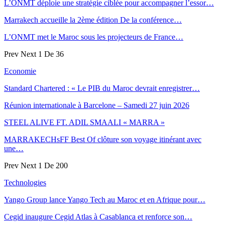
L’ONMT déploie une stratégie ciblée pour accompagner l’essor…
Marrakech accueille la 2ème édition De la conférence…
L’ONMT met le Maroc sous les projecteurs de France…
Prev
Next
1 De 36
Economie
Standard Chartered : « Le PIB du Maroc devrait enregistrer…
Réunion internationale à Barcelone – Samedi 27 juin 2026
STEEL ALIVE FT. ADIL SMAALI « MARRA »
MARRAKECHsFF Best Of clôture son voyage itinérant avec
une…
Prev
Next
1 De 200
Technologies
Yango Group lance Yango Tech au Maroc et en Afrique pour…
Cegid inaugure Cegid Atlas à Casablanca et renforce son…