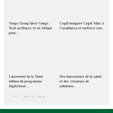
Yango Group lance Yango
Cegid inaugure Cegid Atlas à
Tech au Maroc et en Afrique
Casablanca et renforce son…
pour…
Lancement de la 3ème
Des innovateurs de la santé
édition du programme
et des créateurs de
DigiSchool :…
solutions…
PREV
NEXT
1 De 30