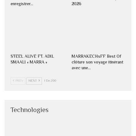
enregistrer…
2026
STEEL ALIVE FT. ADIL
MARRAKECHsFF Best Of
SMAALI « MARRA »
clôture son voyage itinérant
avec une…
PREV
NEXT
1 De 200
Technologies