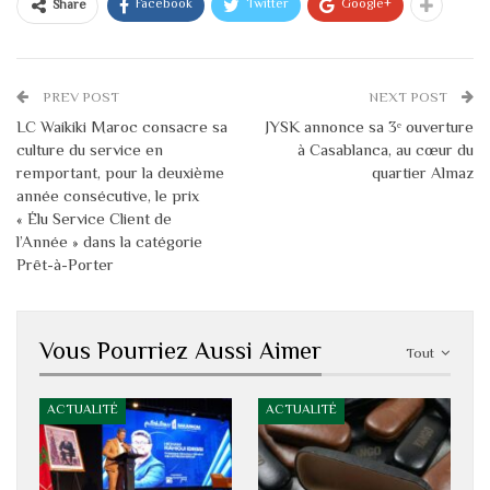
Facebook
Twitter
Google+
Share
PREV POST
NEXT POST
LC Waikiki Maroc consacre sa
JYSK annonce sa 3ᵉ ouverture
culture du service en
à Casablanca, au cœur du
remportant, pour la deuxième
quartier Almaz
année consécutive, le prix
« Élu Service Client de
l’Année » dans la catégorie
Prêt-à-Porter
Vous Pourriez Aussi Aimer
Tout
ACTUALITÉ
ACTUALITÉ