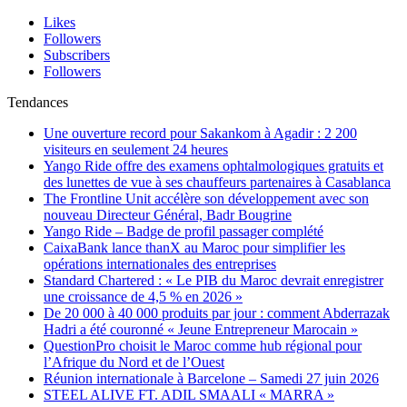
Likes
Followers
Subscribers
Followers
Tendances
Une ouverture record pour Sakankom à Agadir : 2 200
visiteurs en seulement 24 heures
Yango Ride offre des examens ophtalmologiques gratuits et
des lunettes de vue à ses chauffeurs partenaires à Casablanca
The Frontline Unit accélère son développement avec son
nouveau Directeur Général, Badr Bougrine
Yango Ride – Badge de profil passager complété
CaixaBank lance thanX au Maroc pour simplifier les
opérations internationales des entreprises
Standard Chartered : « Le PIB du Maroc devrait enregistrer
une croissance de 4,5 % en 2026 »
De 20 000 à 40 000 produits par jour : comment Abderrazak
Hadri a été couronné « Jeune Entrepreneur Marocain »
QuestionPro choisit le Maroc comme hub régional pour
l’Afrique du Nord et de l’Ouest
Réunion internationale à Barcelone – Samedi 27 juin 2026
STEEL ALIVE FT. ADIL SMAALI « MARRA »