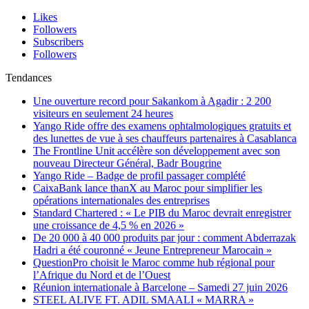
Likes
Followers
Subscribers
Followers
Tendances
Une ouverture record pour Sakankom à Agadir : 2 200
visiteurs en seulement 24 heures
Yango Ride offre des examens ophtalmologiques gratuits et
des lunettes de vue à ses chauffeurs partenaires à Casablanca
The Frontline Unit accélère son développement avec son
nouveau Directeur Général, Badr Bougrine
Yango Ride – Badge de profil passager complété
CaixaBank lance thanX au Maroc pour simplifier les
opérations internationales des entreprises
Standard Chartered : « Le PIB du Maroc devrait enregistrer
une croissance de 4,5 % en 2026 »
De 20 000 à 40 000 produits par jour : comment Abderrazak
Hadri a été couronné « Jeune Entrepreneur Marocain »
QuestionPro choisit le Maroc comme hub régional pour
l’Afrique du Nord et de l’Ouest
Réunion internationale à Barcelone – Samedi 27 juin 2026
STEEL ALIVE FT. ADIL SMAALI « MARRA »