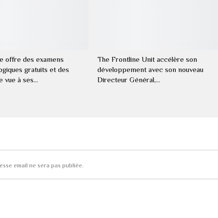
e offre des examens
The Frontline Unit accélère son
giques gratuits et des
développement avec son nouveau
de vue à ses…
Directeur Général,…
esse email ne sera pas publiée.