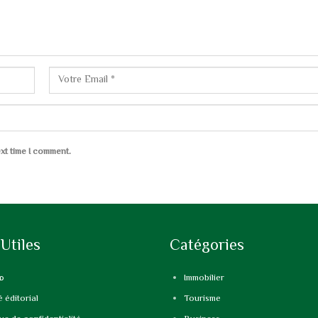
xt time I comment.
 Utiles
Catégories
م
Immobilier
 éditorial
Tourisme