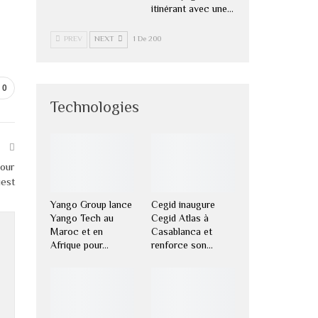
itinérant avec une…
PREV
NEXT
1 De 200
0
Technologies
T
pour
uest
Yango Group lance
Cegid inaugure
Yango Tech au
Cegid Atlas à
Maroc et en
Casablanca et
Afrique pour…
renforce son…