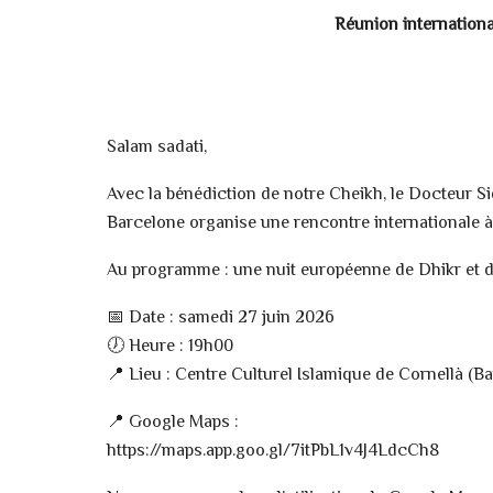
Réunion internation
Salam sadati,
Avec la bénédiction de notre Cheikh, le Docteur S
Barcelone organise une rencontre internationale à
Au programme : une nuit européenne de Dhikr et d
📅 Date : samedi 27 juin 2026
🕖 Heure : 19h00
📍 Lieu : Centre Culturel Islamique de Cornellà (B
📍 Google Maps :
https://maps.app.goo.gl/7itPbL1v4J4LdcCh8