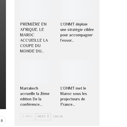
PREMIÈRE EN
L’ONMT déploie
AFRIQUE, LE
une stratégie ciblée
MAROC
pour accompagner
ACCUEILLE LA
l’essor…
COUPE DU
MONDE DU…
Marrakech
L’ONMT met le
accueille la 2ème
Maroc sous les
édition De la
projecteurs de
conférence…
France…
PREV
NEXT
1 De 36
0