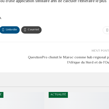
’une application similaire afin de calculer l’itinéraire le plus
h.
Linkedin
Courriel
NEXT POS
QuestionPro choisit le Maroc comme hub régional 
l’Afrique du Nord et de l’O
É
ACTUALITÉ