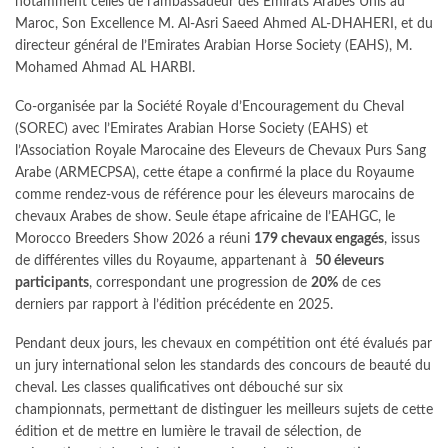
notamment celles de l’ambassadeur des Émirats Arabes Unis au
Maroc, Son Excellence M. Al-Asri Saeed Ahmed AL-DHAHERI, et du
directeur général de l’Emirates Arabian Horse Society (EAHS), M.
Mohamed Ahmad AL HARBI.
Co-organisée par la Société Royale d’Encouragement du Cheval
(SOREC) avec l’Emirates Arabian Horse Society (EAHS) et
l’Association Royale Marocaine des Eleveurs de Chevaux Purs Sang
Arabe (ARMECPSA), cette étape a confirmé la place du Royaume
comme rendez-vous de référence pour les éleveurs marocains de
chevaux Arabes de show. Seule étape africaine de l’EAHGC, le
Morocco Breeders Show 2026 a réuni
179 chevaux engagés
, issus
de différentes villes du Royaume, appartenant à
50 éleveurs
participants
, correspondant une progression de
20%
de ces
derniers par rapport à l’édition précédente en 2025.
Pendant deux jours, les chevaux en compétition ont été évalués par
un jury international selon les standards des concours de beauté du
cheval. Les classes qualificatives ont débouché sur six
championnats, permettant de distinguer les meilleurs sujets de cette
édition et de mettre en lumière le travail de sélection, de